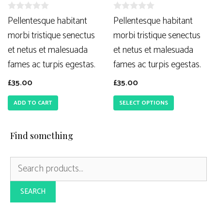
0
0
Pellentesque habitant
Pellentesque habitant
s
s
morbi tristique senectus
morbi tristique senectus
u
u
r
r
et netus et malesuada
et netus et malesuada
5
5
fames ac turpis egestas.
fames ac turpis egestas.
£
35.00
£
35.00
ADD TO CART
SELECT OPTIONS
Find something
Search
for:
SEARCH