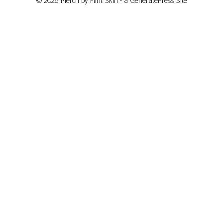
© 2026 Merch by
Flint Skin • a
GeneratePress
Site
Article ajouté au panier
PAIEMENT
0 Produit -
£
0.00